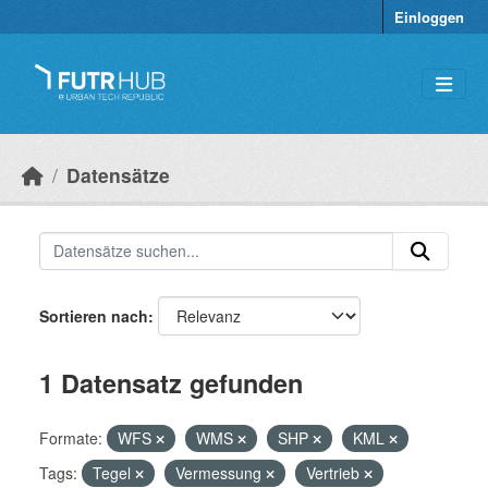
Überspringen zum Hauptinhalt
Einloggen
Datensätze
Sortieren nach
1 Datensatz gefunden
Formate:
WFS
WMS
SHP
KML
Tags:
Tegel
Vermessung
Vertrieb