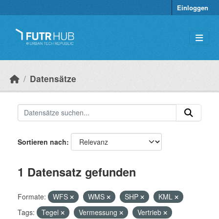
Überspringen zum Hauptinhalt
Einloggen
Datensätze
Sortieren nach
1 Datensatz gefunden
Formate:
WFS
WMS
SHP
KML
Tags:
Tegel
Vermessung
Vertrieb