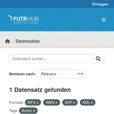
Überspringen zum Hauptinhalt
Einloggen
Datensätze
Sortieren nach
1 Datensatz gefunden
Formate:
WFS
WMS
SHP
KML
Tags:
Boden