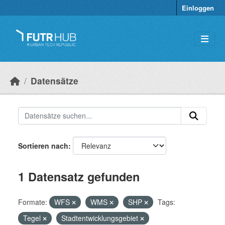
Überspringen zum Hauptinhalt
Einloggen
Datensätze
Sortieren nach
1 Datensatz gefunden
Formate:
WFS
WMS
SHP
Tags:
Tegel
Stadtentwicklungsgebiet