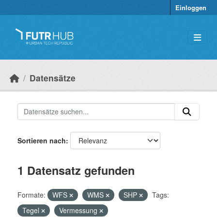
Überspringen zum Hauptinhalt
Einloggen
Datensätze
Sortieren nach
1 Datensatz gefunden
Formate:
WFS
WMS
SHP
Tags:
Tegel
Vermessung