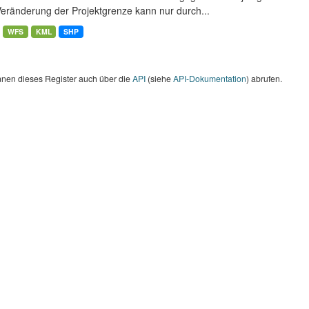
Veränderung der Projektgrenze kann nur durch...
WFS
KML
SHP
nnen dieses Register auch über die
API
(siehe
API-Dokumentation
) abrufen.