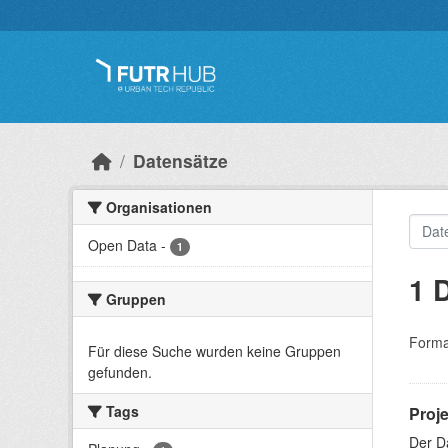
Überspringen zum Hauptinhalt
Datensätze
Organisationen
Open Data
-
1
1 
Gruppen
Forma
Für diese Suche wurden keine Gruppen
gefunden.
Tags
Proj
Der D