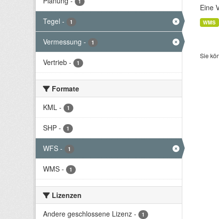
Planung
-
1
Eine 
Tegel
-
1
WMS
Vermessung
-
1
Sie kö
Vertrieb
-
1
Formate
KML
-
1
SHP
-
1
WFS
-
1
WMS
-
1
Lizenzen
Andere geschlossene Lizenz
-
1