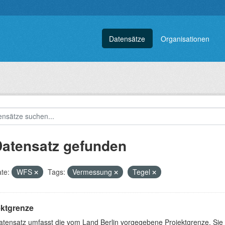
Datensätze
Organisationen
Datensatz gefunden
te:
WFS
Tags:
Vermessung
Tegel
ektgrenze
atensatz umfasst die vom Land Berlin vorgegebene Projektgrenze. Sie 