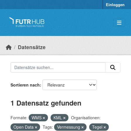
Überspringen zum Hauptinhalt
Einloggen
Datensätze
Sortieren nach
1 Datensatz gefunden
Formate:
WMS
KML
Organisationen:
Open Data
Tags:
Vermessung
Tegel