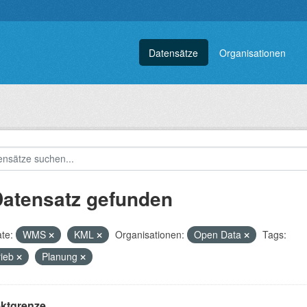
Datensätze
Organisationen
Datensatz gefunden
te:
WMS
KML
Organisationen:
Open Data
Tags:
rieb
Planung
ektgrenze