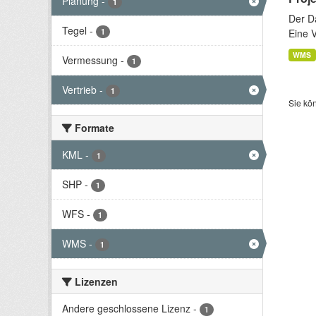
Planung
-
1
Der D
Tegel
-
1
Eine 
WMS
Vermessung
-
1
Vertrieb
-
1
Sie kö
Formate
KML
-
1
SHP
-
1
WFS
-
1
WMS
-
1
Lizenzen
Andere geschlossene Lizenz
-
1