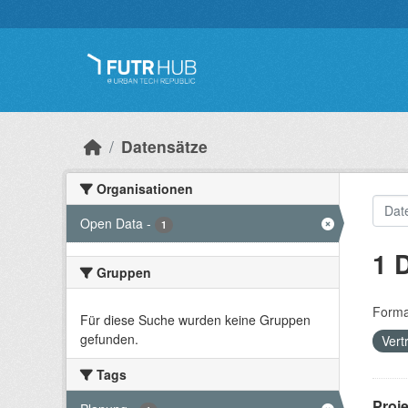
Überspringen zum Hauptinhalt
Datensätze
Organisationen
Open Data
-
1
1 
Gruppen
Forma
Für diese Suche wurden keine Gruppen
gefunden.
Vert
Tags
Proj