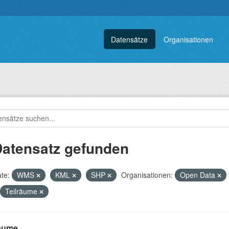
Datensätze
Organisationen
Datensatz gefunden
te:
WMS
KML
SHP
Organisationen:
Open Data
Teilräume
räume