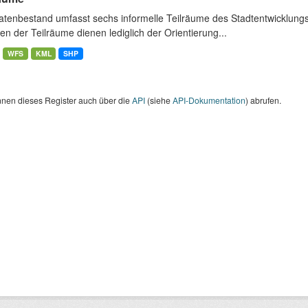
atenbestand umfasst sechs informelle Teilräume des Stadtentwicklung
n der Teilräume dienen lediglich der Orientierung...
WFS
KML
SHP
nnen dieses Register auch über die
API
(siehe
API-Dokumentation
) abrufen.