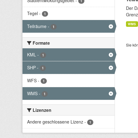
Stadtentwicklungsgebiet
-
1
Der D
Tegel
-
1
Grenze
WMS
Teilräume
-
1
Formate
Sie kö
KML
-
1
SHP
-
1
WFS
-
1
WMS
-
1
Lizenzen
Andere geschlossene Lizenz
-
1