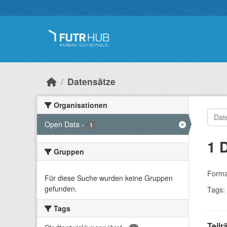
Überspringen zum Hauptinhalt
Datensätze
Organisationen
Open Data
-
1
1 
Gruppen
Forma
Für diese Suche wurden keine Gruppen
gefunden.
Tags:
Tags
Teil