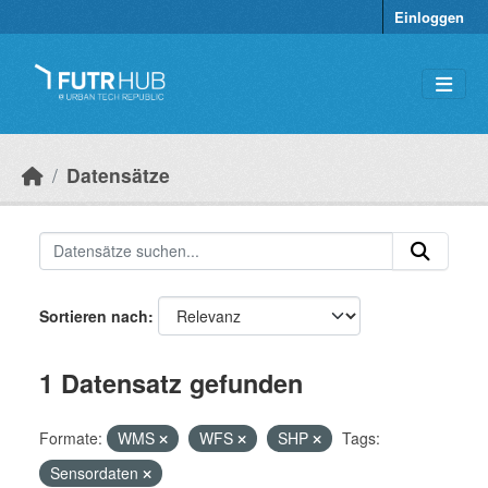
Überspringen zum Hauptinhalt
Einloggen
Datensätze
Sortieren nach
1 Datensatz gefunden
Formate:
WMS
WFS
SHP
Tags:
Sensordaten