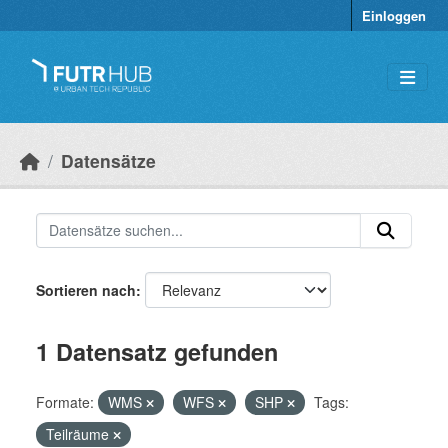
Überspringen zum Hauptinhalt
Einloggen
Datensätze
Sortieren nach
1 Datensatz gefunden
Formate:
WMS
WFS
SHP
Tags:
Teilräume