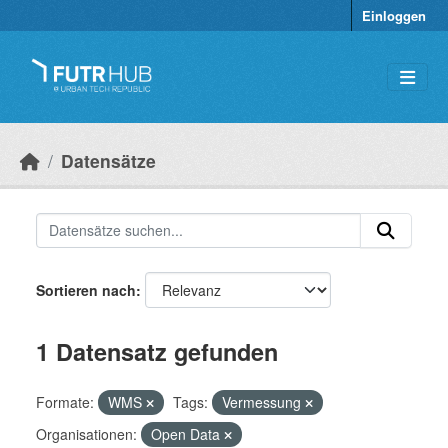
Überspringen zum Hauptinhalt
Einloggen
Datensätze
Sortieren nach
1 Datensatz gefunden
Formate:
WMS
Tags:
Vermessung
Organisationen:
Open Data