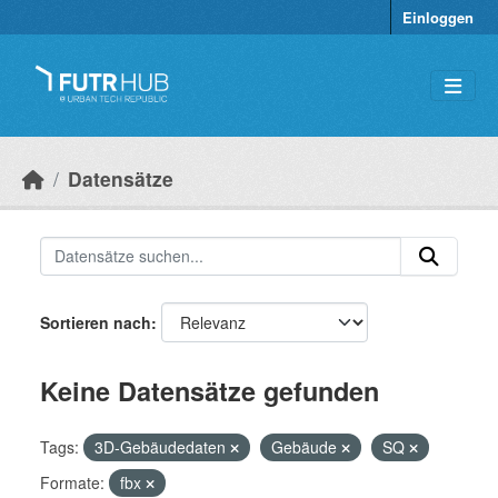
Überspringen zum Hauptinhalt
Einloggen
Datensätze
Sortieren nach
Keine Datensätze gefunden
Tags:
3D-Gebäudedaten
Gebäude
SQ
Formate:
fbx