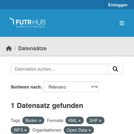
Überspringen zum Hauptinhalt
Einloggen
Datensätze
Sortieren nach
1 Datensatz gefunden
Tags:
Boden
Formate:
KML
SHP
WFS
Organisationen:
Open Data