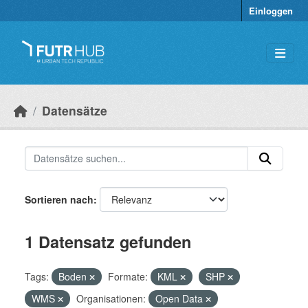
Überspringen zum Hauptinhalt
Einloggen
Datensätze
Sortieren nach
1 Datensatz gefunden
Tags:
Boden
Formate:
KML
SHP
WMS
Organisationen:
Open Data