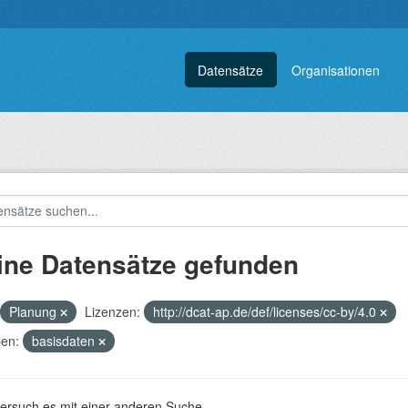
Datensätze
Organisationen
ine Datensätze gefunden
Planung
Lizenzen:
http://dcat-ap.de/def/licenses/cc-by/4.0
en:
basisdaten
versuch es mit einer anderen Suche.