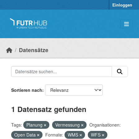
Überspringen zum Hauptinhalt
Einloggen
Datensätze
Sortieren nach
1 Datensatz gefunden
Tags:
Planung
Vermessung
Organisationen:
Open Data
Formate:
WMS
WFS