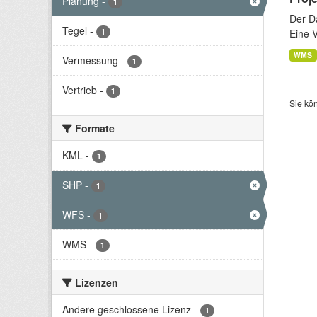
Planung
-
1
Der D
Tegel
-
1
Eine 
WMS
Vermessung
-
1
Vertrieb
-
1
Sie kö
Formate
KML
-
1
SHP
-
1
WFS
-
1
WMS
-
1
Lizenzen
Andere geschlossene Lizenz
-
1