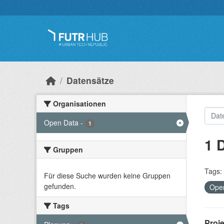
Überspringen zum Hauptinhalt
Datensätze
Organisationen
Open Data
-
1
1 
Gruppen
Tags:
Für diese Suche wurden keine Gruppen
gefunden.
Ope
Tags
Proj