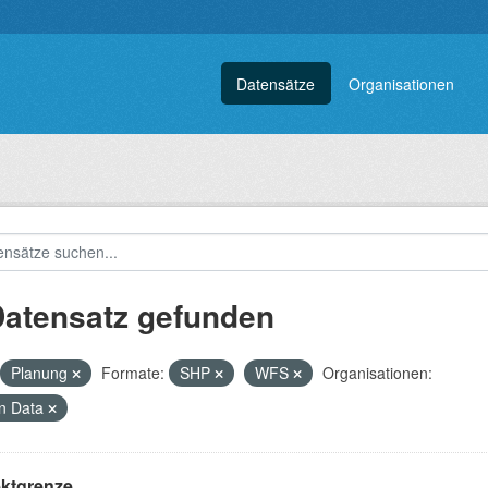
Datensätze
Organisationen
Datensatz gefunden
Planung
Formate:
SHP
WFS
Organisationen:
n Data
ektgrenze