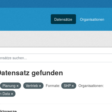
Datensätze
Organisationen
Datensatz gefunden
Planung
Vertrieb
Formate:
SHP
Organisationen:
n Data
ektgrenze