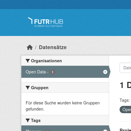
Überspringen zum Hauptinhalt
Datensätze
Organisationen
Open Data
-
1
1 
Gruppen
Tags:
Für diese Suche wurden keine Gruppen
gefunden.
Ope
Tags
Proj