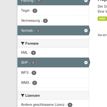
Planung
-
1
Der D
Tegel
-
1
Eine 
WMS
Vermessung
-
1
Vertrieb
-
1
Sie kö
Formate
KML
-
1
SHP
-
1
WFS
-
1
WMS
-
1
Lizenzen
Andere geschlossene Lizenz
-
1