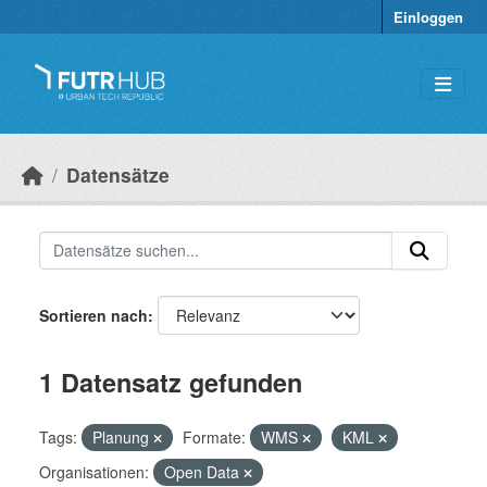
Überspringen zum Hauptinhalt
Einloggen
Datensätze
Sortieren nach
1 Datensatz gefunden
Tags:
Planung
Formate:
WMS
KML
Organisationen:
Open Data