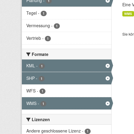
Planung
-
1
Eine 
Tegel
-
1
WMS
Vermessung
-
1
Sie kö
Vertrieb
-
1
Formate
KML
-
1
SHP
-
1
WFS
-
1
WMS
-
1
Lizenzen
Andere geschlossene Lizenz
-
1