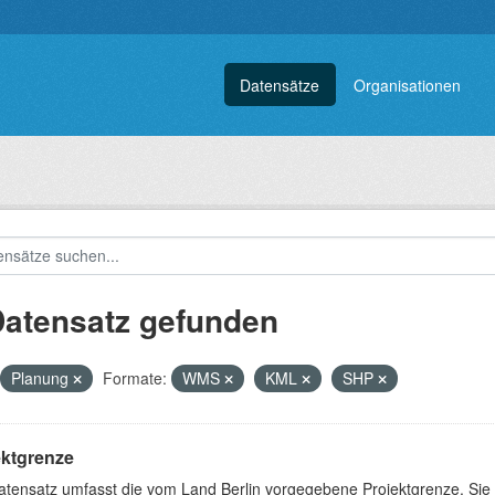
Datensätze
Organisationen
Datensatz gefunden
Planung
Formate:
WMS
KML
SHP
ektgrenze
atensatz umfasst die vom Land Berlin vorgegebene Projektgrenze. Sie 