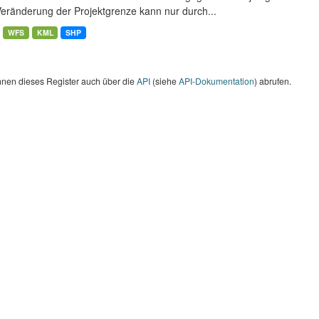
Veränderung der Projektgrenze kann nur durch...
WFS
KML
SHP
nnen dieses Register auch über die
API
(siehe
API-Dokumentation
) abrufen.