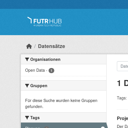
Überspringen zum Hauptinhalt
Datensätze
Organisationen
Open Data
-
1
1 
Gruppen
Tags:
Für diese Suche wurden keine Gruppen
gefunden.
Tags
Proj
Der D