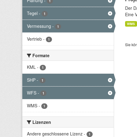
Planung
-
1
Der D
Tegel
-
1
Eine 
WMS
Vermessung
-
1
Vertrieb
-
1
Sie kö
Formate
KML
-
1
SHP
-
1
WFS
-
1
WMS
-
1
Lizenzen
Andere geschlossene Lizenz
-
1