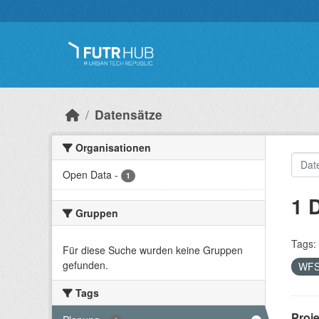
Überspringen zum Hauptinhalt
Datensätze
Organisationen
Open Data
-
1
1 
Gruppen
Tags:
Für diese Suche wurden keine Gruppen
gefunden.
WF
Tags
Proj