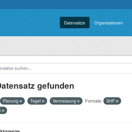
Datensätze
Organisationen
Datensatz gefunden
Planung
Tegel
Vermessung
Formate:
SHP
S
ektgrenze