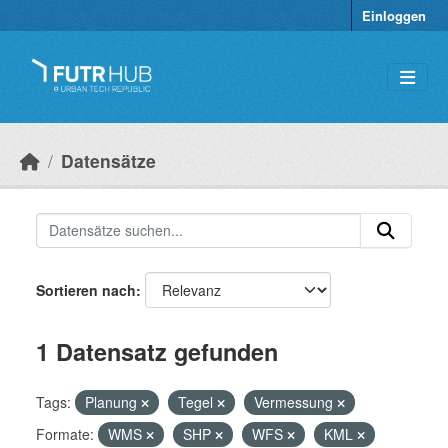
Überspringen zum Hauptinhalt
Einloggen
Datensätze
Sortieren nach
1 Datensatz gefunden
Tags:
Planung
Tegel
Vermessung
Formate:
WMS
SHP
WFS
KML