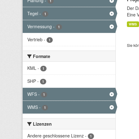
Planung
-
1
Der D
Tegel
-
1
Eine 
WMS
Vermessung
-
1
Vertrieb
-
1
Sie kö
Formate
KML
-
1
SHP
-
1
WFS
-
1
WMS
-
1
Lizenzen
Andere geschlossene Lizenz
-
1