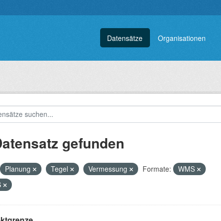
Datensätze
Organisationen
Datensatz gefunden
Planung
Tegel
Vermessung
Formate:
WMS
S
ektgrenze