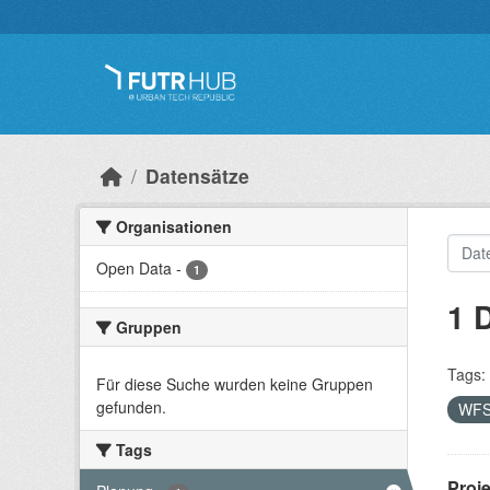
Überspringen zum Hauptinhalt
Datensätze
Organisationen
Open Data
-
1
1 
Gruppen
Tags:
Für diese Suche wurden keine Gruppen
gefunden.
WF
Tags
Proj