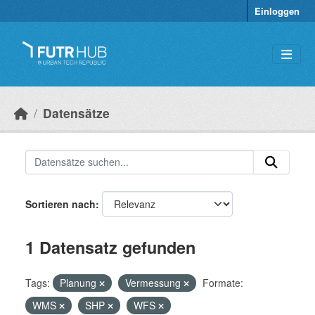
Überspringen zum Hauptinhalt
Einloggen
Datensätze
Sortieren nach
1 Datensatz gefunden
Tags:
Planung
Vermessung
Formate:
WMS
SHP
WFS