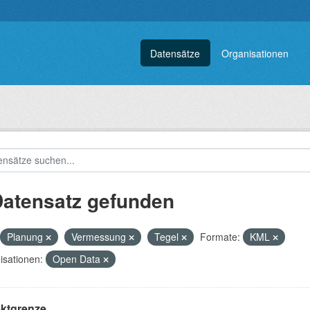
Datensätze
Organisationen
Datensatz gefunden
Planung
Vermessung
Tegel
Formate:
KML
isationen:
Open Data
ektgrenze