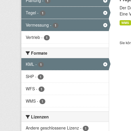
Planung
-
1
Der D
Tegel
-
1
Eine 
WMS
Vermessung
-
1
Vertrieb
-
1
Sie kö
Formate
KML
-
1
SHP
-
1
WFS
-
1
WMS
-
1
Lizenzen
Andere geschlossene Lizenz
-
1