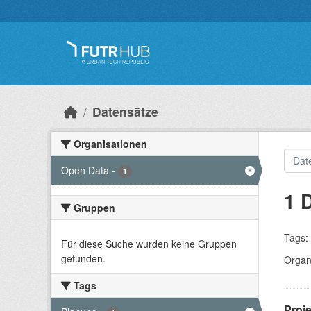
Überspringen zum Hauptinhalt
Datensätze
Organisationen
Open Data
-
1
1 
Gruppen
Tags:
Für diese Suche wurden keine Gruppen
gefunden.
Organ
Tags
Proj