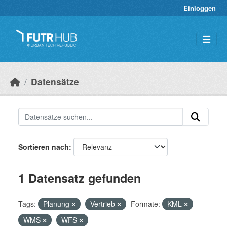
Überspringen zum Hauptinhalt
Einloggen
Datensätze
Sortieren nach
1 Datensatz gefunden
Tags:
Planung
Vertrieb
Formate:
KML
WMS
WFS