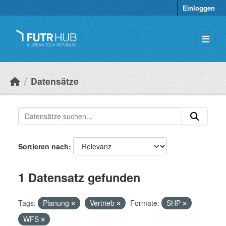
Überspringen zum Hauptinhalt
Einloggen
Datensätze
Sortieren nach
1 Datensatz gefunden
Tags:
Planung
Vertrieb
Formate:
SHP
WFS