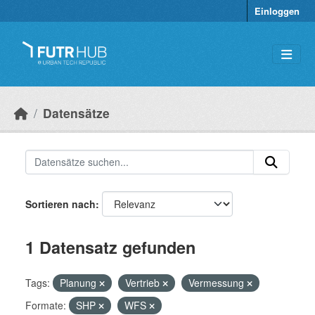
Überspringen zum Hauptinhalt
Einloggen
Datensätze
Sortieren nach
1 Datensatz gefunden
Tags:
Planung
Vertrieb
Vermessung
Formate:
SHP
WFS