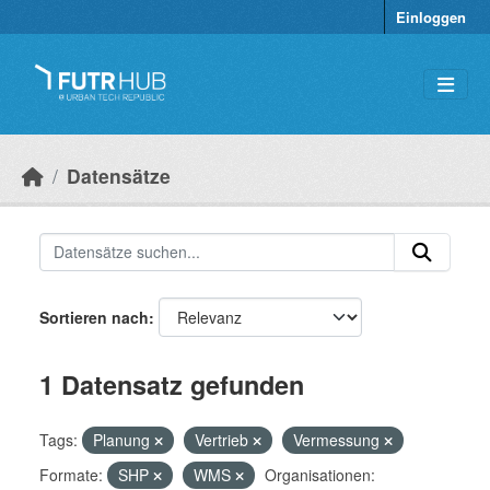
Überspringen zum Hauptinhalt
Einloggen
Datensätze
Sortieren nach
1 Datensatz gefunden
Tags:
Planung
Vertrieb
Vermessung
Formate:
SHP
WMS
Organisationen: