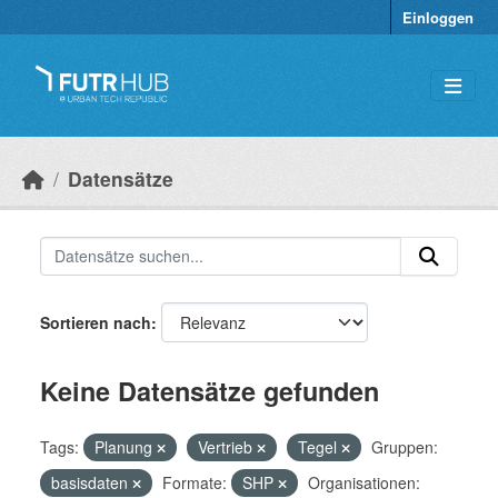
Überspringen zum Hauptinhalt
Einloggen
Datensätze
Sortieren nach
Keine Datensätze gefunden
Tags:
Planung
Vertrieb
Tegel
Gruppen:
basisdaten
Formate:
SHP
Organisationen: