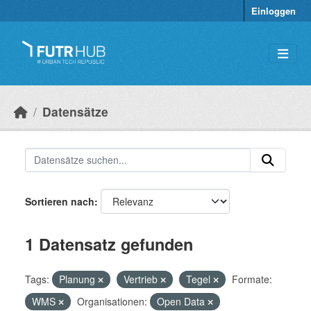
Überspringen zum Hauptinhalt
Einloggen
Datensätze
Sortieren nach
1 Datensatz gefunden
Tags:
Planung
Vertrieb
Tegel
Formate:
WMS
Organisationen:
Open Data