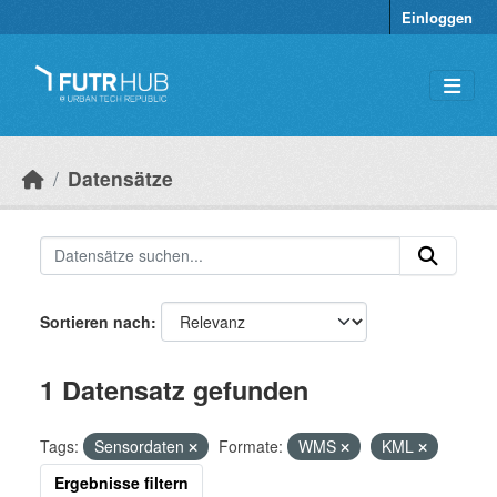
Überspringen zum Hauptinhalt
Einloggen
Datensätze
Sortieren nach
1 Datensatz gefunden
Tags:
Sensordaten
Formate:
WMS
KML
Ergebnisse filtern