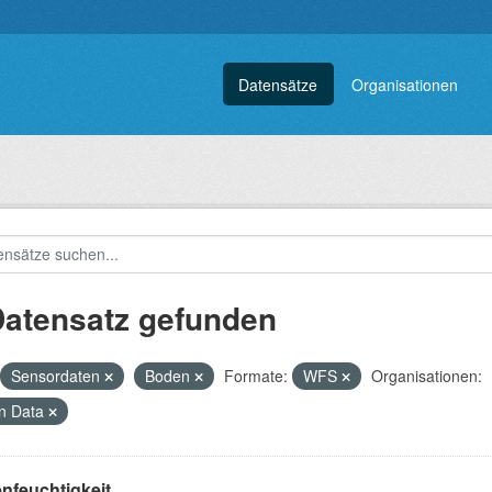
Datensätze
Organisationen
Datensatz gefunden
Sensordaten
Boden
Formate:
WFS
Organisationen:
n Data
nfeuchtigkeit