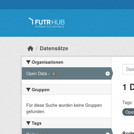
Überspringen zum Hauptinhalt
Datensätze
Organisationen
Open Data
-
1
1 
Gruppen
Tags:
Für diese Suche wurden keine Gruppen
gefunden.
Ope
Tags
Bode