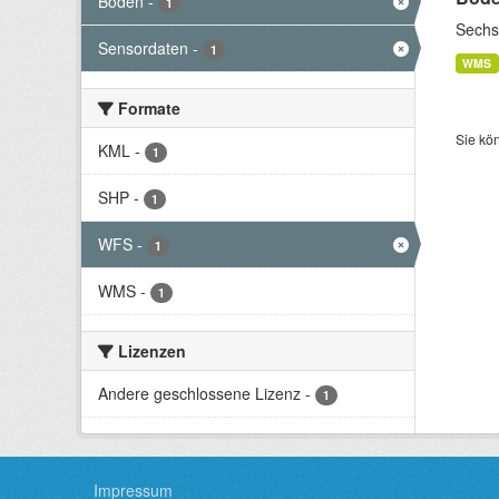
Boden
-
1
Sechs
Sensordaten
-
1
WMS
Formate
Sie kö
KML
-
1
SHP
-
1
WFS
-
1
WMS
-
1
Lizenzen
Andere geschlossene Lizenz
-
1
Impressum