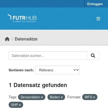
Überspringen zum Hauptinhalt
Einloggen
Datensätze
Sortieren nach
1 Datensatz gefunden
Tags:
Sensordaten
Boden
Formate:
WFS
SHP