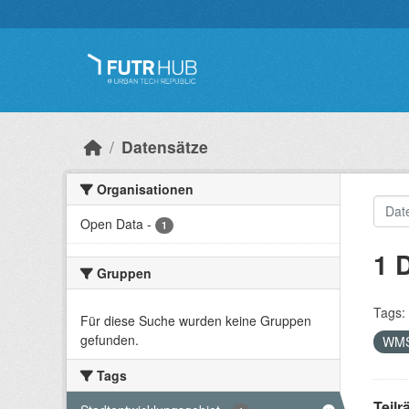
Überspringen zum Hauptinhalt
Datensätze
Organisationen
Open Data
-
1
1 
Gruppen
Tags:
Für diese Suche wurden keine Gruppen
gefunden.
WM
Tags
Teil