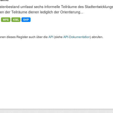
atenbestand umfasst sechs informelle Teilräume des Stadtentwicklung
n der Teilräume dienen lediglich der Orientierung...
WFS
KML
SHP
nnen dieses Register auch über die
API
(siehe
API-Dokumentation
) abrufen.