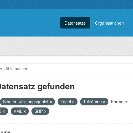
Datensätze
Organisationen
Datensatz gefunden
Stadtentwicklungsgebiet
Tegel
Teilräume
Formate:
S
KML
SHP
räume