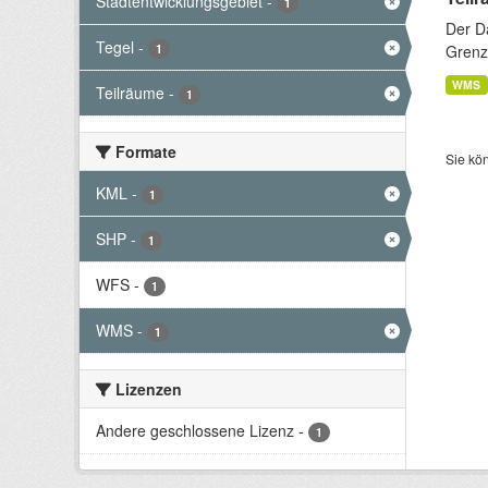
Stadtentwicklungsgebiet
-
1
Der D
Tegel
-
1
Grenze
WMS
Teilräume
-
1
Formate
Sie kö
KML
-
1
SHP
-
1
WFS
-
1
WMS
-
1
Lizenzen
Andere geschlossene Lizenz
-
1