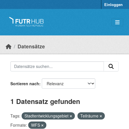
Überspringen zum Hauptinhalt
Einloggen
Datensätze
Sortieren nach
1 Datensatz gefunden
Tags:
Stadtentwicklungsgebiet
Teilräume
Formate:
WFS