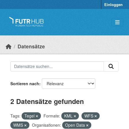
Überspringen zum Hauptinhalt
Einloggen
Datensätze
Sortieren nach
2 Datensätze gefunden
Tags:
Tegel
Formate:
KML
WFS
WMS
Organisationen:
Open Data