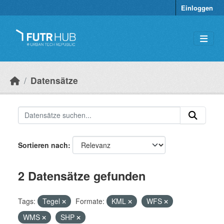
Überspringen zum Hauptinhalt
Einloggen
Datensätze
Sortieren nach
2 Datensätze gefunden
Tags:
Tegel
Formate:
KML
WFS
WMS
SHP