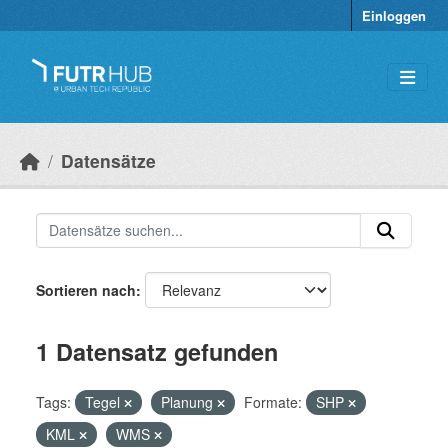
Überspringen zum Hauptinhalt
Einloggen
Datensätze
Sortieren nach
1 Datensatz gefunden
Tags:
Tegel
Planung
Formate:
SHP
KML
WMS