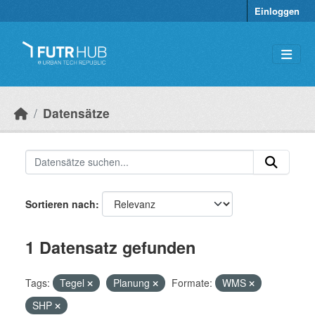
Überspringen zum Hauptinhalt
Einloggen
Datensätze
Sortieren nach
1 Datensatz gefunden
Tags:
Tegel
Planung
Formate:
WMS
SHP