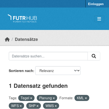
Überspringen zum Hauptinhalt
Einloggen
Datensätze
Sortieren nach
1 Datensatz gefunden
Tags:
Tegel
Planung
Formate:
KML
WFS
SHP
WMS