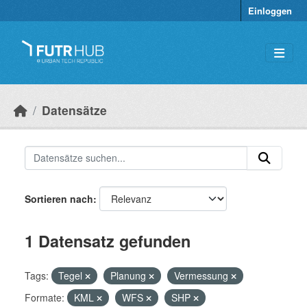
Überspringen zum Hauptinhalt
Einloggen
Datensätze
Sortieren nach
1 Datensatz gefunden
Tags:
Tegel
Planung
Vermessung
Formate:
KML
WFS
SHP