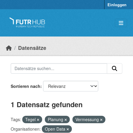
Überspringen zum Hauptinhalt
Einloggen
Datensätze
Sortieren nach
1 Datensatz gefunden
Tags:
Tegel
Planung
Vermessung
Organisationen:
Open Data