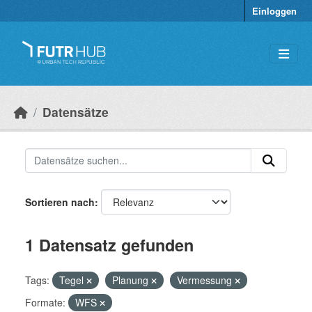
Überspringen zum Hauptinhalt
Einloggen
Datensätze
Sortieren nach
1 Datensatz gefunden
Tags:
Tegel
Planung
Vermessung
Formate:
WFS