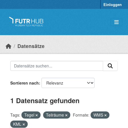
Überspringen zum Hauptinhalt
Einloggen
Datensätze
Sortieren nach
1 Datensatz gefunden
Tags:
Tegel
Teilräume
Formate:
WMS
KML