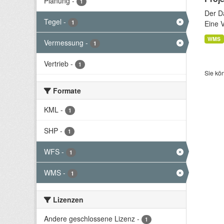
Planung
-
1
Der D
Tegel
-
1
Eine 
WMS
Vermessung
-
1
Vertrieb
-
1
Sie kö
Formate
KML
-
1
SHP
-
1
WFS
-
1
WMS
-
1
Lizenzen
Andere geschlossene Lizenz
-
1