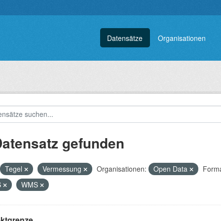
Datensätze
Organisationen
Datensatz gefunden
Tegel
Vermessung
Organisationen:
Open Data
Forma
S
WMS
ektgrenze