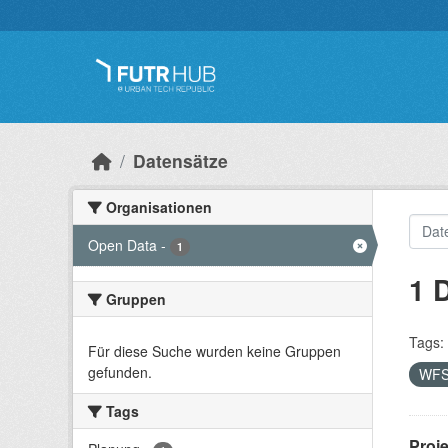
Überspringen zum Hauptinhalt
Datensätze
Organisationen
Open Data
-
1
1 
Gruppen
Tags:
Für diese Suche wurden keine Gruppen
gefunden.
WF
Tags
Proj