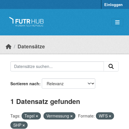
Überspringen zum Hauptinhalt
Einloggen
Datensätze
Sortieren nach
1 Datensatz gefunden
Tags:
Tegel
Vermessung
Formate:
WFS
SHP