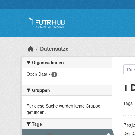
Überspringen zum Hauptinhalt
Datensätze
Organisationen
Open Data
-
1
1 
Gruppen
Tags:
Für diese Suche wurden keine Gruppen
gefunden.
Tags
Proj
Der D