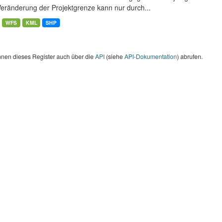
Veränderung der Projektgrenze kann nur durch...
WFS
KML
SHP
nnen dieses Register auch über die
API
(siehe
API-Dokumentation
) abrufen.