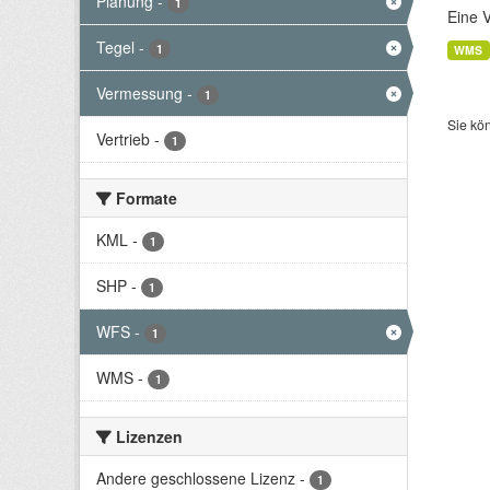
Planung
-
1
Eine 
Tegel
-
1
WMS
Vermessung
-
1
Sie kö
Vertrieb
-
1
Formate
KML
-
1
SHP
-
1
WFS
-
1
WMS
-
1
Lizenzen
Andere geschlossene Lizenz
-
1