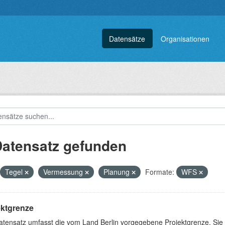
Datensätze
Organisationen
Datensatz gefunden
Tegel
Vermessung
Planung
Formate:
WFS
ektgrenze
atensatz umfasst die vom Land Berlin vorgegebene Projektgrenze. Sie 