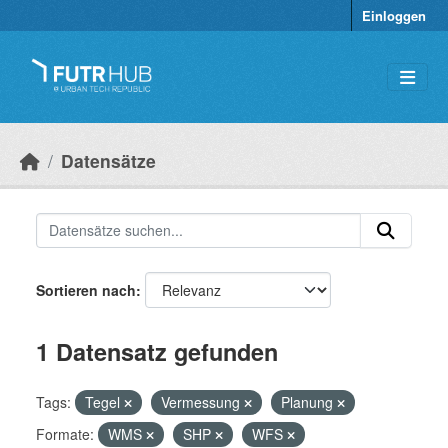
Überspringen zum Hauptinhalt
Einloggen
Datensätze
Sortieren nach
1 Datensatz gefunden
Tags:
Tegel
Vermessung
Planung
Formate:
WMS
SHP
WFS